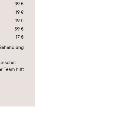
39 €
19 €
49 €
59 €
17 €
 Behandlung
ünschst
r Team hilft