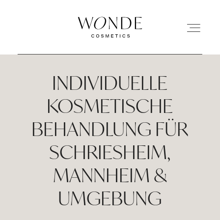
INDIVIDUELLE
HOME
KOSMETISCHE
ABOUT US
BEHANDLUNG FÜR
SCHRIESHEIM,
LEISTUNGEN
MANNHEIM &
SHOP
UMGEBUNG