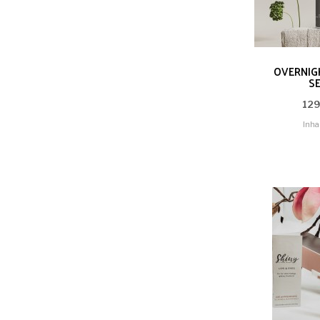
OVERNIG
S
129
Inha