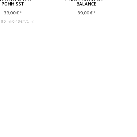
POMMISST
BALANCE
39,00 € *
39,00 € *
t
90 ml
(0,43 € * / 1 ml)