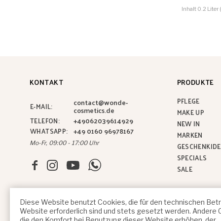
Inhalt
0.2 Liter
KONTAKT
PRODUKTE
PFLEGE
contact@wonde-
E-MAIL:
cosmetics.de
MAKE UP
+49062039614929
TELEFON:
NEW IN
+49 0160 96978167
WHATSAPP:
MARKEN
Mo-Fr, 09:00 - 17:00 Uhr
GESCHENKID
SPECIALS
SALE
Diese Website benutzt Cookies, die für den technischen Betr
Website erforderlich sind und stets gesetzt werden. Andere 
die den Komfort bei Benutzung dieser Website erhöhen, der